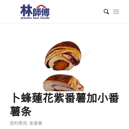
卜蜂蓮花紫番薯加小番
薯条
原料應用
,
紫番薯