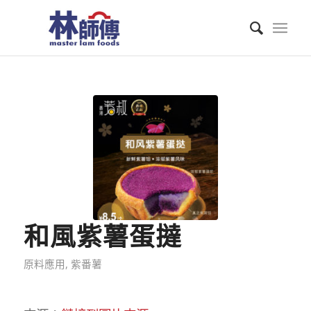
和風紫薯蛋撻
原料應用
,
紫番薯